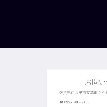
お問い
佐賀県伊万里市立花町２０
☎︎ 0955−48－2153