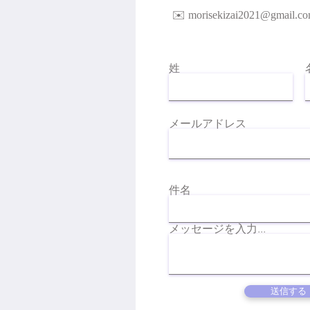
​✉️
morisekizai2021@gmail.c
姓
メールアドレス
件名
メッセージを入力...
送信する