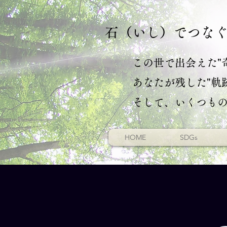
石（いし）でつな
この世で出会えた"
あなたが残した"軌跡
​そして、いくつも
HOME
SDGs