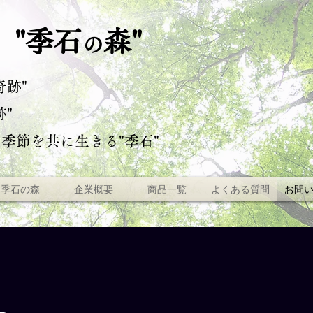
"季石
"
森
の
ぐ
奇跡"
"
の季節を共に生きる"季石"
季石の森
企業概要
商品一覧
よくある質問
お問